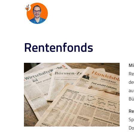
Rentenfonds
Mi
Re
de
au
Bü
Re
Sp
Do