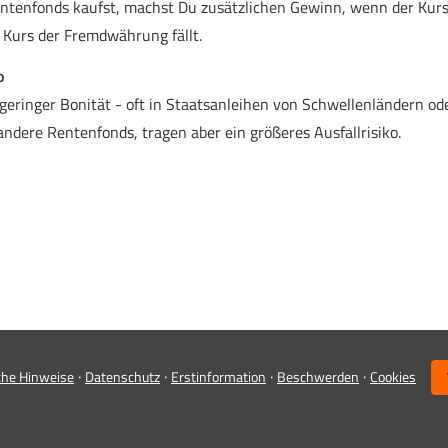
ntenfonds kaufst, machst Du zusätzlichen Gewinn, wenn der Kurs
Kurs der Fremdwährung fällt.
o
 geringer Bonität - oft in Staatsanleihen von Schwellenländern o
ndere Rentenfonds, tragen aber ein größeres Ausfallrisiko.
·
·
·
·
che Hinweise
Datenschutz
Erstinformation
Beschwerden
Cookies