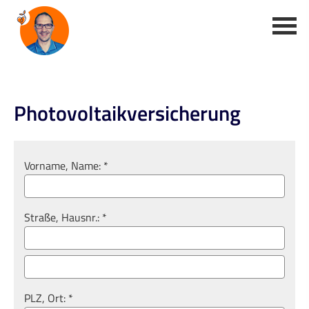
Photo­voltaik­ver­si­che­rung
Vorname, Name: *
Straße, Hausnr.: *
PLZ, Ort: *